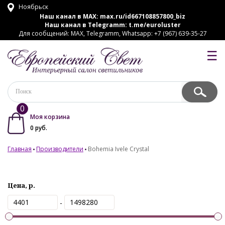
Ноябрьск
Наш канал в MAX:
max.ru/id667108857800_biz
Наш канал в Telegramm:
t.me/euroluster
Для сообщений: MAX, Telegramm, Whatsapp: +7 (967) 639-35-27
☰
0
Моя корзина
0
руб.
Главная
Производители
Bohemia Ivele Crystal
Цена, р.
-