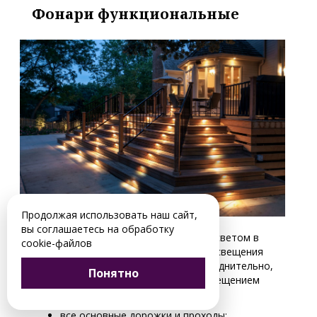
Фонари функциональные
Продолжая использовать наш сайт,
Функциональное назначение фонарей
вы соглашаетесь на обработку
подразумевает обеспечение участка светом в
cookie-файлов
темное время суток. Без основного освещения
передвигаться по участку будет затруднительно,
Понятно
поэтому необходимо обеспечить освещением
следующие объекты:
все основные дорожки и проходы;