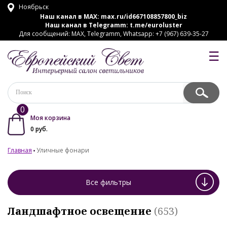
Ноябрьск
Наш канал в MAX:
max.ru/id667108857800_biz
Наш канал в Telegramm:
t.me/euroluster
Для сообщений: MAX, Telegramm, Whatsapp: +7 (967) 639-35-27
☰
0
Моя корзина
0
руб.
Главная
Уличные фонари
Все фильтры
Ландшафтное освещение
(653)