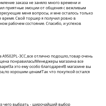
рмление заказа не заняло много времени и
учил приятные эмоции от общения с вежливым
ересующие меня вопросы, и мне осталось только
е время. Свой торшер я получил ровно в
чном рабочем состояние. Спасибо, и успехов
a A9502PL-3CC,все отлично подошло,товар очень
 цена понравилась!Менеджеры магазина все
аре!За это ему особо благодарен!В магазине вы
а,по хорошим ценам!Так что покупкой остался
из чего выбрать - широчайший выбор