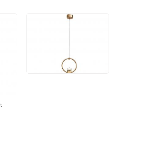
Подвесной светильник
Newport Margaret 4731/S
gold
19 432 руб.
t