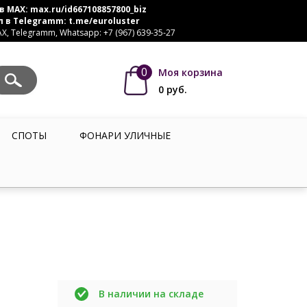
в MAX:
max.ru/id667108857800_biz
л в Telegramm:
t.me/euroluster
, Telegramm, Whatsapp: +7 (967) 639-35-27
0
Моя корзина
0
руб.
СПОТЫ
ФОНАРИ УЛИЧНЫЕ
В наличии на складе