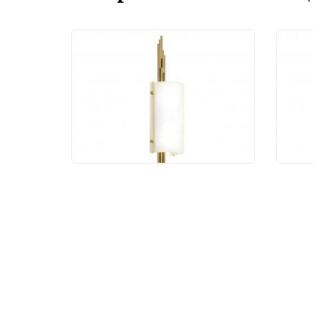
Бра Odeon Light
Люс
Margaret 5415/2W
Mar
25 118 руб.
59