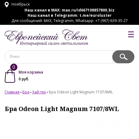
Ноябрьск
Наш канал в MAX:
max.ru/id667108857800_biz
Наш канал в Telegramm:
t.me/euroluster
Для сообщений: MAX, Telegramm, Whatsapp: +7 (967) 639-35-27
☰
0
Моя корзина
0
руб.
Главная
Бра
Хай-тек
Бра Odeon Light Magnum 7107/8WL
Бра Odeon Light Magnum 7107/8WL