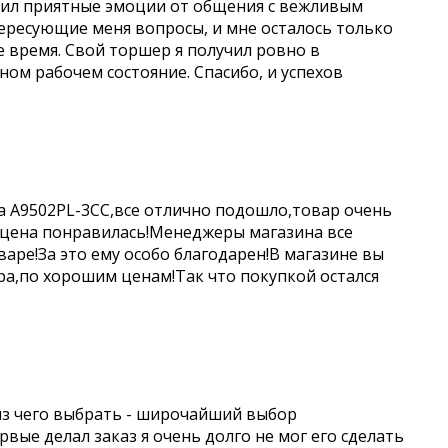
учил приятные эмоции от общения с вежливым
ересующие меня вопросы, и мне осталось только
е время. Свой торшер я получил ровно в
чном рабочем состояние. Спасибо, и успехов
a A9502PL-3CC,все отлично подошло,товар очень
 цена понравилась!Менеджеры магазина все
аре!За это ему особо благодарен!В магазине вы
а,по хорошим ценам!Так что покупкой остался
из чего выбрать - широчайший выбор
вые делал заказ я очень долго не мог его сделать