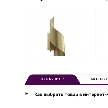
Бра Odeon Light Boccolo
Бра
7099/6WL
710
7 040 руб.
6 
КАК КУПИТЬ?
КАК ОПЛАТ
Как выбрать товар в интернет-