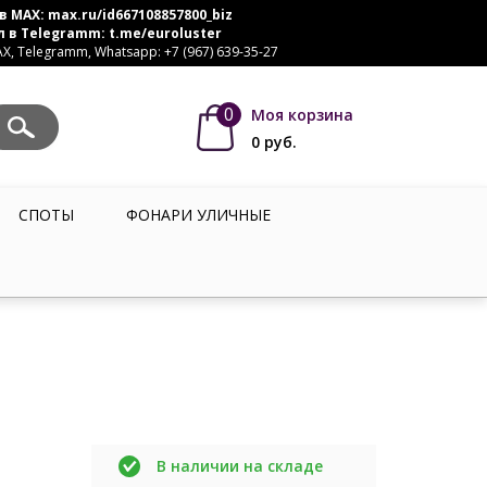
в MAX:
max.ru/id667108857800_biz
л в Telegramm:
t.me/euroluster
, Telegramm, Whatsapp: +7 (967) 639-35-27
0
Моя корзина
0
руб.
СПОТЫ
ФОНАРИ УЛИЧНЫЕ
В наличии на складе