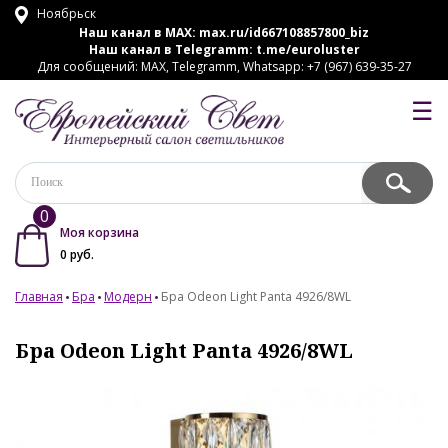
Ноябрьск
Наш канал в MAX:
max.ru/id667108857800_biz
Наш канал в Telegramm:
t.me/euroluster
Для сообщений: MAX, Telegramm, Whatsapp: +7 (967) 639-35-27
☰
0
Моя корзина
0
руб.
Главная
Бра
Модерн
Бра Odeon Light Panta 4926/8WL
Бра Odeon Light Panta 4926/8WL