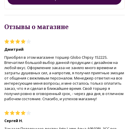
Отзывы о магазине
Дмитрий
Приобрёл в этом магазине торшер Globo Chipsy 15222S.
Впечатлил большой выбор данной продукции с дизайном на
любой вкус. Оформление заказа не заняло много времени и
затраты душевных сил, а напротив, я получил приятные эмоции
от общения с вежливым персоналом. Менеджер ответил на все
интересующие меня вопросы, и мне осталось только оплатить
заказ, что я и сделал в ближайшее время. Свой торшер я
получил ровно в оговоренный срок, - через два дня, в отличном
рабочем состояние. Спасибо, и успехов магазину!
Сергей Н.
Заказал Потолочную люстру Arte Lamp Aqua A9502PL-3CC,все