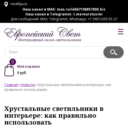
Ноябрьск
Наш канал в MAX:
max.ru/id667108857800_biz
Наш канал в Telegramm:
t.me/euroluster
Для сообщений: MAX, Telegramm, Whatsapp: +7 (967) 639-35-27
☰
0
Моя корзина
0
руб.
Главная
Новости
Хрустальные светильники в интерьере: как
правильно использовать
Хрустальные светильники в
интерьере: как правильно
использовать