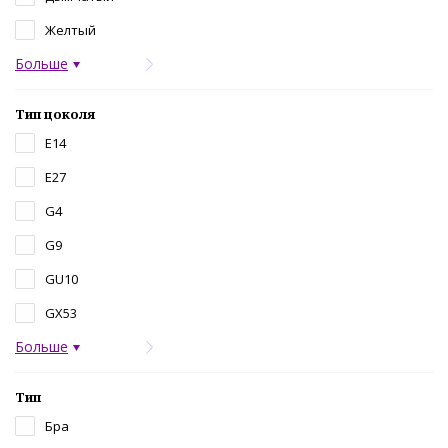
Желтый
Больше
Тип цоколя
E14
E27
G4
G9
GU10
GX53
Больше
Тип
Бра