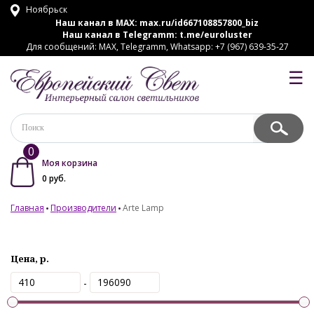
Ноябрьск
Наш канал в MAX:
max.ru/id667108857800_biz
Наш канал в Telegramm:
t.me/euroluster
Для сообщений: MAX, Telegramm, Whatsapp: +7 (967) 639-35-27
☰
0
Моя корзина
0
руб.
Главная
Производители
Arte Lamp
Цена, р.
-