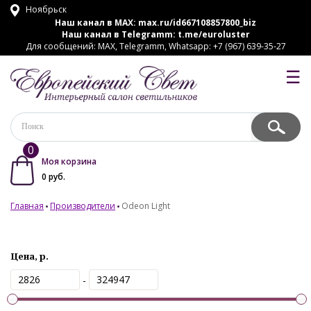
Ноябрьск
Наш канал в MAX:
max.ru/id667108857800_biz
Наш канал в Telegramm:
t.me/euroluster
Для сообщений: MAX, Telegramm, Whatsapp: +7 (967) 639-35-27
☰
0
Моя корзина
0
руб.
Главная
Производители
Odeon Light
Цена, р.
-